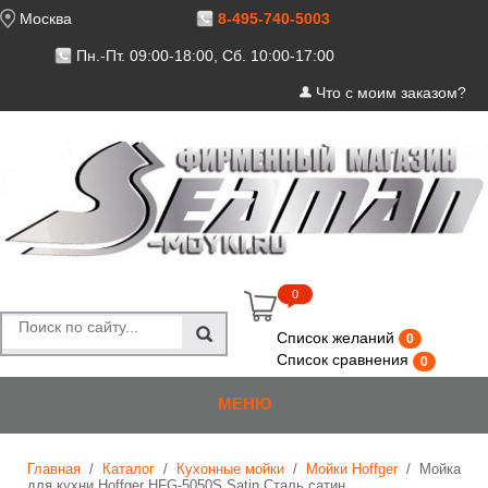
Москва
8-495-740-5003
Пн.-Пт. 09:00-18:00, Сб. 10:00-17:00
Что с моим заказом?
Cart
0
Список желаний
0
Список сравнения
0
МЕНЮ
Главная
/
Каталог
/
Кухонные мойки
/
Мойки Hoffger
/
Мойка
для кухни Hoffger HFG-5050S Satin Сталь сатин