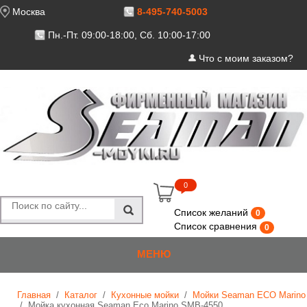
Москва
8-495-740-5003
Пн.-Пт. 09:00-18:00, Сб. 10:00-17:00
Что с моим заказом?
Cart
0
Список желаний
0
Список сравнения
0
МЕНЮ
Главная
/
Каталог
/
Кухонные мойки
/
Мойки Seaman ECO Marino
/
Мойка кухонная Seaman Eco Marino SMB-4550