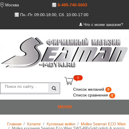
Москва
8-495-740-5003
Пн.-Пт. 09:00-18:00, Сб. 10:00-17:00
Что с моим заказом?
Cart
0
Список желаний
0
Список сравнения
0
МЕНЮ
Главная
/
Каталог
/
Кухонные мойки
/
Мойки Seaman ECO Wien
/
Мойка кухонная Seaman Eco Wien SWT-490-Gold polish.A золото